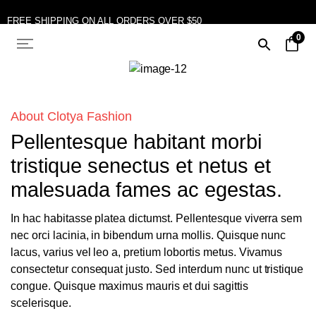
FREE SHIPPING ON ALL ORDERS OVER $50
0
10% OFF ON TWO OR MORE ITEMS PURCHASED
About Clotya Fashion
Pellentesque habitant morbi
tristique senectus et netus et
malesuada fames ac egestas.
In hac habitasse platea dictumst. Pellentesque viverra sem
nec orci lacinia, in bibendum urna mollis. Quisque nunc
lacus, varius vel leo a, pretium lobortis metus. Vivamus
consectetur consequat justo. Sed interdum nunc ut tristique
congue. Quisque maximus mauris et dui sagittis
scelerisque.